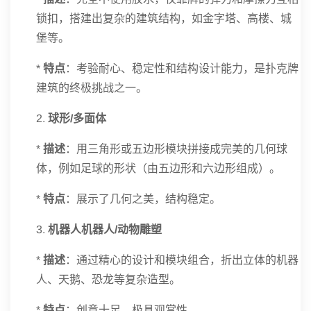
锁扣，搭建出复杂的建筑结构，如金字塔、高楼、城
堡等。
*
特点
：考验耐心、稳定性和结构设计能力，是扑克牌
建筑的终极挑战之一。
2.
球形/多面体
*
描述
：用三角形或五边形模块拼接成完美的几何球
体，例如足球的形状（由五边形和六边形组成）。
*
特点
：展示了几何之美，结构稳定。
3.
机器人机器人/动物雕塑
*
描述
：通过精心的设计和模块组合，折出立体的机器
人、天鹅、恐龙等复杂造型。
*
特点
：创意十足，极具观赏性。