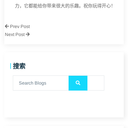
力，它都能给你带来很大的乐趣。祝你玩得开心！
Prev Post
Next Post
搜索