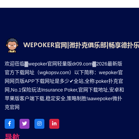
欢迎莅临▓wepoker官网轻量版dr09.com▓2026最新版
官方下载网址（wgkopsv.com）以下简称：wepoker官
网网页版APP下载网址是多少✔全站,全称:poker扑克官
网,No.1保险玩法Insurance Poker,官网下载地址,安卓和
苹果版客户端下载,稳定安全,策略制胜!aawepoker微扑
克官网
导航