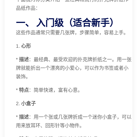
品纸作品：
一、 入门级（适合新手）
这些作品通常只需要几张牌，步骤简单，容易上手。
1.
心形
*
描述
：最经典、最受欢迎的扑克牌折纸之一。用一张
牌就能折出一个漂亮的小爱心，可以作为书签或者小
装饰。
*
特点
：简单快速，富有心意。
2.
小盒子
*
描述
：用一个张或几张牌折成一个迷你小盒子，可以
用来放耳环、回形针等小物件。