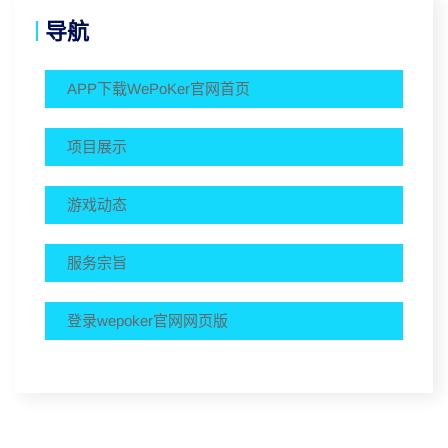
导航
APP下载WePoKer官网首页
项目展示
游戏动态
服务宗旨
登录wepoker官网网页版