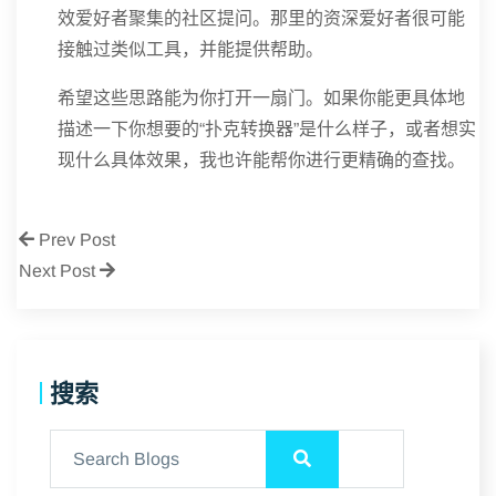
效爱好者聚集的社区提问。那里的资深爱好者很可能
接触过类似工具，并能提供帮助。
希望这些思路能为你打开一扇门。如果你能更具体地
描述一下你想要的“扑克转换器”是什么样子，或者想实
现什么具体效果，我也许能帮你进行更精确的查找。
Prev Post
Next Post
搜索