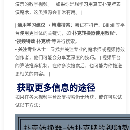
演示的教学视频。 | 如果你是想学习用真实扑克牌表
演魔术，这类资源会非常有用。 |
|
通用学习建议
| •
精准搜索
：尝试在抖音、Bilibili等平
台使用更具体的关键词，如“
扑克转换器使用教程
”、
“
视频特效 扑克牌
”等进行搜索。
•
关注专业人士
：寻找并关注专业的魔术师或视频特效
创作者，他们可能会分享更深度的技巧。 | 视频平台
的算法推荐机制，在你多次搜索后，也可能为你推送
更相关的内容。 |
️ 获取更多信息的途径
如果在各大视频平台反复搜索仍无所获，或许可以试
试以下方法：