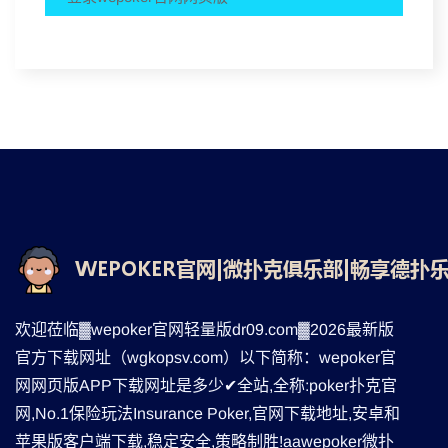
欢迎莅临▓wepoker官网轻量版dr09.com▓2026最新版
官方下载网址（wgkopsv.com）以下简称：wepoker官
网网页版APP下载网址是多少✔全站,全称:poker扑克官
网,No.1保险玩法Insurance Poker,官网下载地址,安卓和
苹果版客户端下载,稳定安全,策略制胜!aawepoker微扑