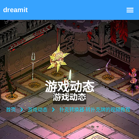
游戏动态
首页
游戏动态
扑克转换器-转扑克牌的视频教程