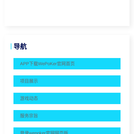
导航
APP下载WePoKer官网首页
项目展示
游戏动态
服务宗旨
登录wepoker官网网页版