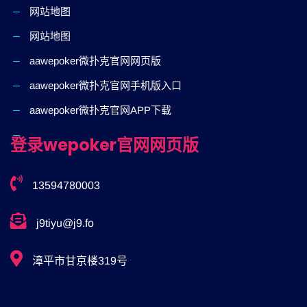
网站地图
网站地图
aawepoker微扑克官网网页版
aawepoker微扑克官网手机版入口
aawepoker微扑克官网APP下载
登录wepoker官网网页版
13594780003
j9tiyu@j9.fo
漳平市甘京楼319号