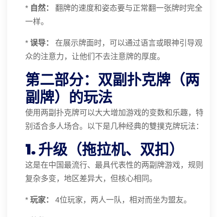
*
自然：
翻牌的速度和姿态要与正常翻一张牌时完全
一样。
*
误导：
在展示牌面时，可以通过语言或眼神引导观
众的注意力，让他们不去注意牌的厚度。
第二部分：双副扑克牌（两
副牌）的玩法
使用两副扑克牌可以大大增加游戏的变数和乐趣，特
别适合多人场合。以下是几种经典的雙撲克牌玩法：
1. 升级（拖拉机、双扣）
这是在中国最流行、最具代表性的两副牌游戏，规则
复杂多变，地区差异大，但核心相同。
*
玩家：
4位玩家，两人一队，相对而坐为盟友。