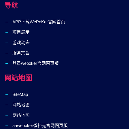
导航
APP下载WePoKer官网首页
项目展示
游戏动态
服务宗旨
登录wepoker官网网页版
网站地图
SiteMap
网站地图
网站地图
aawepoker微扑克官网网页版