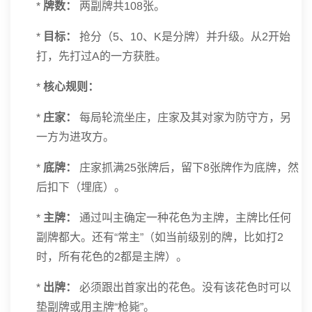
*
牌数：
两副牌共108张。
*
目标：
抢分（5、10、K是分牌）并升级。从2开始
打，先打过A的一方获胜。
*
核心规则：
*
庄家：
每局轮流坐庄，庄家及其对家为防守方，另
一方为进攻方。
*
底牌：
庄家抓满25张牌后，留下8张牌作为底牌，然
后扣下（埋底）。
*
主牌：
通过叫主确定一种花色为主牌，主牌比任何
副牌都大。还有“常主”（如当前级别的牌，比如打2
时，所有花色的2都是主牌）。
*
出牌：
必须跟出首家出的花色。没有该花色时可以
垫副牌或用主牌“枪毙”。