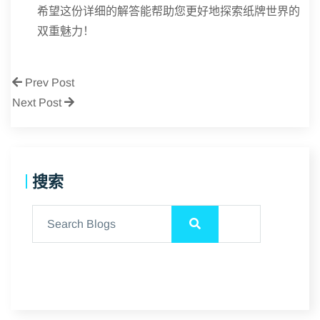
希望这份详细的解答能帮助您更好地探索纸牌世界的
双重魅力！
Prev Post
Next Post
搜索