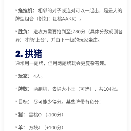
*
拖拉机：
相邻的对子或连对可以一起出，是最大的
牌型组合（例如：红桃AAKK）。
*
胜负：
进攻方需要抢到至少80分（具体分数规则各
异）才能“上台”，并由下一级的玩家坐庄。
2. 拱猪
通常用一副牌，但用两副牌玩会更复杂有趣。
*
玩家：
4人。
*
牌数：
两副牌，去除大小王（可选），共104张。
*
目标：
尽可能少得分。某些牌带有负分：
*
猪：
黑桃Q （-100分）
*
羊：
方块J （+100分）