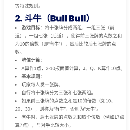
等特殊规则。
2.
斗牛（Bull Bull）
游戏目标
：将十张牌分成两组，一组三张（前
道），一组七张（后道），使得前三张牌的点数之和
为10的倍数（即“有牛”），然后比较后七张牌的点
数。
牌值计算
：
A算作1点，2-10按面值计算，J、Q、K算作10点。
基本规则
：
玩家每人发十张牌。
自行将十张牌分为三张和七张两组。
如果前三张牌的点数之和是10的倍数（如10、
20、30），则称为“有牛”，否则为“无牛”。
有牛时，后七张牌的点数之和取个位数（例如17点
算7点），与对手比较大小。