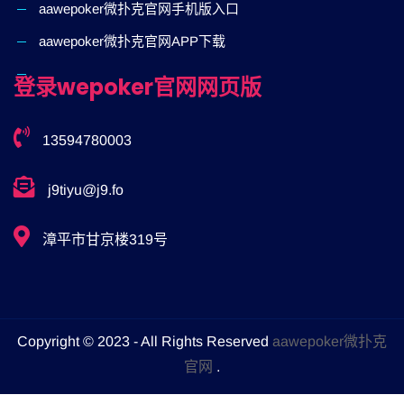
aawepoker微扑克官网手机版入口
aawepoker微扑克官网APP下载
登录wepoker官网网页版
13594780003
j9tiyu@j9.fo
漳平市甘京楼319号
Copyright © 2023 - All Rights Reserved
aawepoker微扑克
官网
.