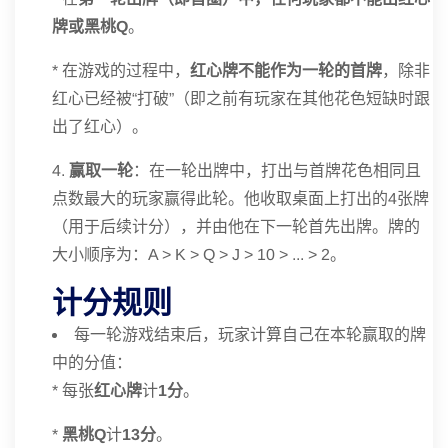
牌或黑桃Q
。
* 在游戏的过程中，
红心牌不能作为一轮的首牌
，除非
红心已经被“打破”（即之前有玩家在其他花色短缺时跟
出了红心）。
4.
赢取一轮
：在一轮出牌中，打出与首牌花色相同且
点数最大的玩家赢得此轮。他收取桌面上打出的4张牌
（用于后续计分），并由他在下一轮首先出牌。牌的
大小顺序为：A > K > Q > J > 10 > ... > 2。
计分规则
每一轮游戏结束后，玩家计算自己在本轮赢取的牌
中的分值：
* 每张
红心牌
计
1分
。
*
黑桃Q
计
13分
。