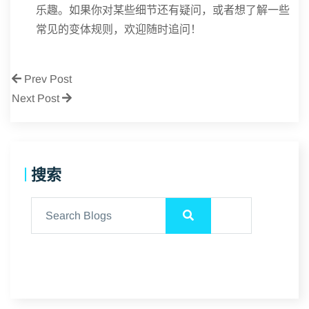
乐趣。如果你对某些细节还有疑问，或者想了解一些
常见的变体规则，欢迎随时追问！
Prev Post
Next Post
搜索