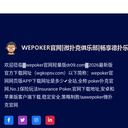
欢迎莅临▓wepoker官网轻量版dr09.com▓2026最新版
官方下载网址（wgkopsv.com）以下简称：wepoker官
网网页版APP下载网址是多少✔全站,全称:poker扑克官
网,No.1保险玩法Insurance Poker,官网下载地址,安卓和
苹果版客户端下载,稳定安全,策略制胜!aawepoker微扑
克官网