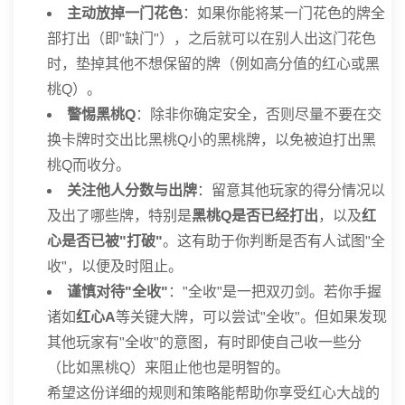
主动放掉一门花色
：如果你能将某一门花色的牌全
部打出（即"缺门"），之后就可以在别人出这门花色
时，垫掉其他不想保留的牌（例如高分值的红心或黑
桃Q）。
警惕黑桃Q
：除非你确定安全，否则尽量不要在交
换卡牌时交出比黑桃Q小的黑桃牌，以免被迫打出黑
桃Q而收分。
关注他人分数与出牌
：留意其他玩家的得分情况以
及出了哪些牌，特别是
黑桃Q是否已经打出
，以及
红
心是否已被"打破"
。这有助于你判断是否有人试图"全
收"，以便及时阻止。
谨慎对待"全收"
："全收"是一把双刃剑。若你手握
诸如
红心A
等关键大牌，可以尝试"全收"。但如果发现
其他玩家有"全收"的意图，有时即使自己收一些分
（比如黑桃Q）来阻止他也是明智的。
希望这份详细的规则和策略能帮助你享受红心大战的