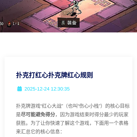
扑克打红心扑克牌红心规则
2025-12-24 12:30:35
扑克牌游戏“红心大战”（也叫“伤心小栈”）的核心目标
是
尽可能避免得分
，因为游戏结束时得分最少的玩家
获胜。为了让你快速了解这个游戏，下面用一个表格
来汇总它的核心信息：