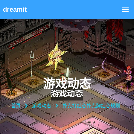
游戏动态
首页
游戏动态
扑克打红心扑克牌红心规则