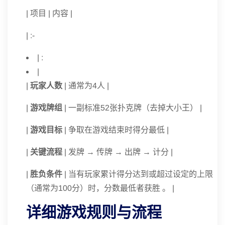
| 项目 | 内容 |
| :-
| :
|
|
玩家人数
| 通常为4人 |
|
游戏牌组
| 一副标准52张扑克牌（去掉大小王） |
|
游戏目标
| 争取在游戏结束时得分最低 |
|
关键流程
| 发牌 → 传牌 → 出牌 → 计分 |
|
胜负条件
| 当有玩家累计得分达到或超过设定的上限
（通常为100分）时，分数最低者获胜 。 |
详细游戏规则与流程