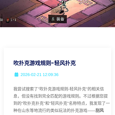
吹扑克游戏规则-轻风扑克
2026-02-21 12:09:36
我尝试搜索了"吹扑克游戏规则-轻风扑克"的相关信
息，但没有找到完全匹配的游戏规则。不过根据您提
到的"吹扑克扑克"和"轻风扑克"名称特点，我发现了一
种在山东等地流行的类似玩法的扑克游戏——
刮风